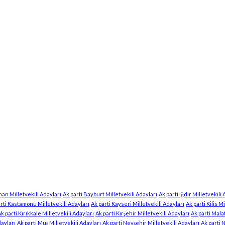
man Milletvekili Adayları
Ak parti Bayburt Milletvekili Adayları
Ak parti Iğdır Milletvekili
rti Kastamonu Milletvekili Adayları
Ak parti Kayseri Milletvekili Adayları
Ak parti Kilis M
k parti Kırıkkale Milletvekili Adayları
Ak parti Kırşehir Milletvekili Adayları
Ak parti Mala
dayları
Ak parti Muş Milletvekili Adayları
Ak parti Nevşehir Milletvekili Adayları
Ak parti 