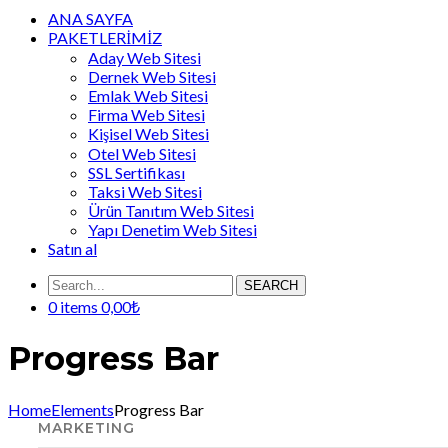
ANA SAYFA
PAKETLERİMİZ
Aday Web Sitesi
Dernek Web Sitesi
Emlak Web Sitesi
Firma Web Sitesi
Kişisel Web Sitesi
Otel Web Sitesi
SSL Sertifikası
Taksi Web Sitesi
Ürün Tanıtım Web Sitesi
Yapı Denetim Web Sitesi
Satın al
SEARCH
0 items
0,00
₺
Progress Bar
Home
Elements
Progress Bar
MARKETING