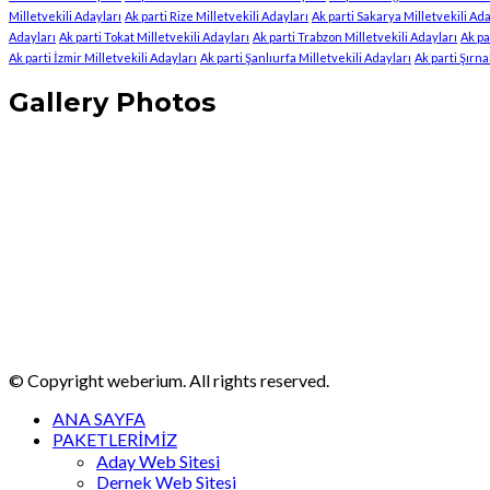
Milletvekili Adayları
Ak parti Rize Milletvekili Adayları
Ak parti Sakarya Milletvekili Ada
Adayları
Ak parti Tokat Milletvekili Adayları
Ak parti Trabzon Milletvekili Adayları
Ak pa
Ak parti İzmir Milletvekili Adayları
Ak parti Şanlıurfa Milletvekili Adayları
Ak parti Şırna
Gallery Photos
© Copyright weberium. All rights reserved.
ANA SAYFA
PAKETLERİMİZ
Aday Web Sitesi
Dernek Web Sitesi