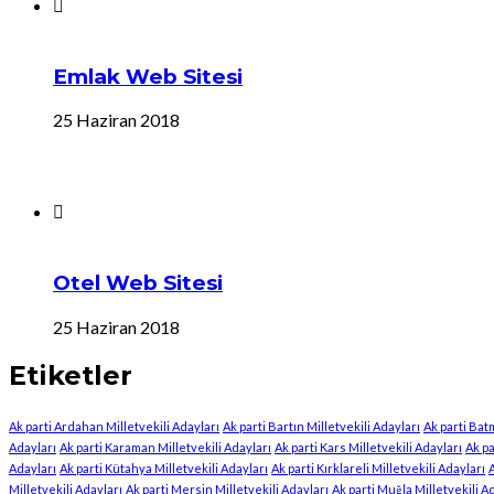
Emlak Web Sitesi
25 Haziran 2018
Otel Web Sitesi
25 Haziran 2018
Etiketler
Ak parti Ardahan Milletvekili Adayları
Ak parti Bartın Milletvekili Adayları
Ak parti Bat
Adayları
Ak parti Karaman Milletvekili Adayları
Ak parti Kars Milletvekili Adayları
Ak pa
Adayları
Ak parti Kütahya Milletvekili Adayları
Ak parti Kırklareli Milletvekili Adayları
A
Milletvekili Adayları
Ak parti Mersin Milletvekili Adayları
Ak parti Muğla Milletvekili A