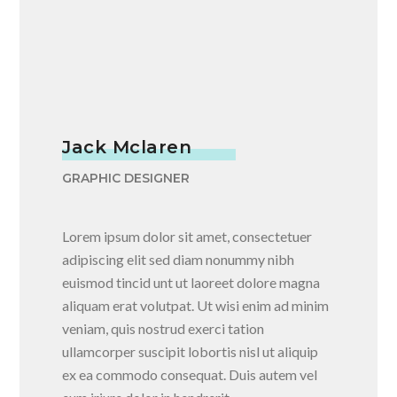
Jack Mclaren
GRAPHIC DESIGNER
Lorem ipsum dolor sit amet, consectetuer
adipiscing elit sed diam nonummy nibh
euismod tincid unt ut laoreet dolore magna
aliquam erat volutpat. Ut wisi enim ad minim
veniam, quis nostrud exerci tation
ullamcorper suscipit lobortis nisl ut aliquip
ex ea commodo consequat. Duis autem vel