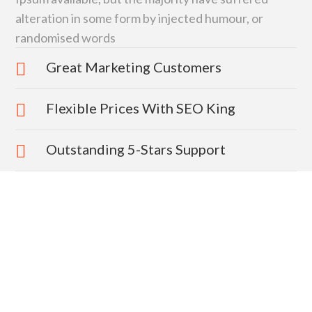
alteration in some form by injected humour, or
randomised words
Great Marketing Customers
Flexible Prices With SEO King
Outstanding 5-Stars Support
HELLO, ARE YOU READY TO
START ?
14 DAYS
FREE