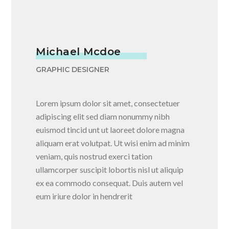
Michael Mcdoe
GRAPHIC DESIGNER
Lorem ipsum dolor sit amet, consectetuer
adipiscing elit sed diam nonummy nibh
euismod tincid unt ut laoreet dolore magna
aliquam erat volutpat. Ut wisi enim ad minim
veniam, quis nostrud exerci tation
ullamcorper suscipit lobortis nisl ut aliquip
ex ea commodo consequat. Duis autem vel
eum iriure dolor in hendrerit