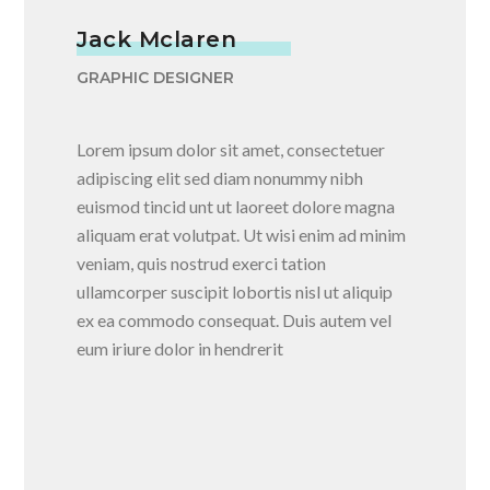
Jack Mclaren
GRAPHIC DESIGNER
Lorem ipsum dolor sit amet, consectetuer
adipiscing elit sed diam nonummy nibh
euismod tincid unt ut laoreet dolore magna
aliquam erat volutpat. Ut wisi enim ad minim
veniam, quis nostrud exerci tation
ullamcorper suscipit lobortis nisl ut aliquip
ex ea commodo consequat. Duis autem vel
eum iriure dolor in hendrerit